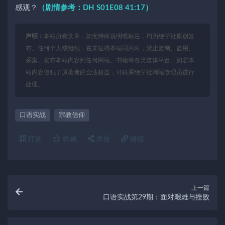
感观？
（剧情参考：DH S01E08 41:17）
声明：
本站所有文章，如无特殊说明或标注，均为绝学社原创发
布。任何个人或组织，在未征得本站同意时，禁止复制、盗用、
采集、发布本站内容到任何网站、书籍等各类媒体平台。如若本
站内容侵犯了原著者的合法权益，可联系绝学社网站管理员进行
处理。
口语实战
宗教信仰
打赏
收藏
海报
链接
上一篇
口语实战第29期：面对艰难与挫败