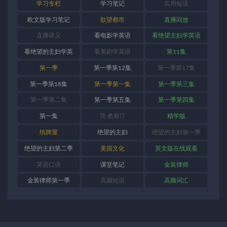
学习专栏
学习笔记
实用短语
欧文版学习笔记
欲望都市
直播回放
直播讲义
看电影学英语
看绝望主妇学英语
看绝望的主妇学英
看美剧学英语
第11集
语
第一季
第一季第12集
第一季第17集
第一季第18集
第一季第一集
第一季第三集
第一季第二集
第一季第五集
第一季第四集
第一集
简·奥斯汀
精学版
纸牌屋
绝望的主妇
绝望的主妇第一季
绝望的主妇第二季
美国文化
英文版在线观看
英语口语
课堂笔记
金装律师
金装律师第一季
高频短语
高频词汇