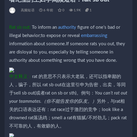
高频短语
6 年前
0
1.9K
1
Rat sb out:
To inform an
authority
figure of one’s bad or
illegal behavior;to expose or reveal
embarrassing
information about someone.If someone rats you out, they
are disloyal to you, especially by telling someone in
authority about something wrong that you have done.
中文释义：
rat 的意思不只表示大老鼠，还可以指卑鄙的
人，骗子，所以 rat sb out在这里引申为告密，出卖，等同
于sell sb out(或者rat on sb or sth)。例句：
You can’t rat out
your teammates.（你不能告发你的队友。）
另外，与rat相
关的口语表达还有：rat race过于激烈的竞争；look like a
drowned rat落汤鸡；smell a rat有猫腻/不对劲儿；pack rat
不可靠的人，有敛癖的人。