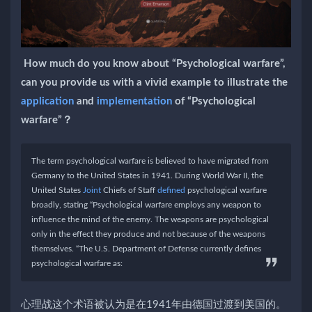
How much do you know about “Psychological warfare”,
can you provide us with a vivid example to illustrate the
application
and
implementation
of “Psychological
warfare”？
The term psychological warfare is believed to have migrated from
Germany to the United States in 1941. During World War II, the
United States
Joint
Chiefs of Staff
defined
psychological warfare
broadly, stating “Psychological warfare employs any weapon to
influence the mind of the enemy. The weapons are psychological
only in the effect they produce and not because of the weapons
themselves. “The U.S. Department of Defense currently defines
psychological warfare as:
心理战这个术语被认为是在1941年由德国过渡到美国的。