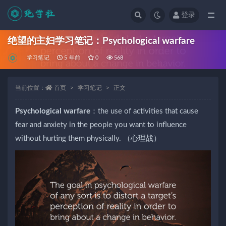
登录
全部
绝望的主妇学习笔记：Psychological warfare
学习笔记
5 年前
0
568
当前位置：
首页
学习笔记
正文
Psychological warfare
：the use of activities that cause
fear and anxiety in the people you want to influence
without hurting them physically. （心理战）