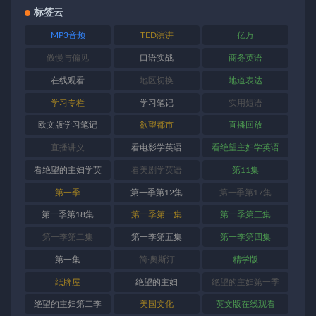
标签云
MP3音频
TED演讲
亿万
傲慢与偏见
口语实战
商务英语
在线观看
地区切换
地道表达
学习专栏
学习笔记
实用短语
欧文版学习笔记
欲望都市
直播回放
直播讲义
看电影学英语
看绝望主妇学英语
看绝望的主妇学英
看美剧学英语
第11集
语
第一季
第一季第12集
第一季第17集
第一季第18集
第一季第一集
第一季第三集
第一季第二集
第一季第五集
第一季第四集
第一集
简·奥斯汀
精学版
纸牌屋
绝望的主妇
绝望的主妇第一季
绝望的主妇第二季
美国文化
英文版在线观看