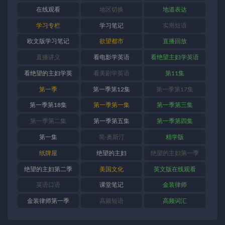
在线观看
地区切换
地道表达
学习专栏
学习笔记
实用短语
欧文版学习笔记
欲望都市
直播回放
直播讲义
看电影学英语
看绝望主妇学英语
看绝望的主妇学英
看美剧学英语
第11集
语
第一季
第一季第12集
第一季第17集
第一季第18集
第一季第一集
第一季第三集
第一季第二集
第一季第五集
第一季第四集
第一集
简·奥斯汀
精学版
纸牌屋
绝望的主妇
绝望的主妇第一季
绝望的主妇第二季
美国文化
英文版在线观看
英语口语
课堂笔记
金装律师
金装律师第一季
高频短语
高频词汇