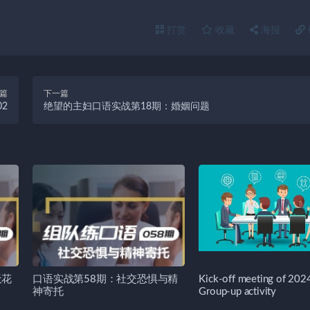
打赏
收藏
海报
篇
下一篇
02
绝望的主妇口语实战第18期：婚姻问题
天花
口语实战第58期：社交恐惧与精
Kick-off meeting of 20
神寄托
Group-up activity