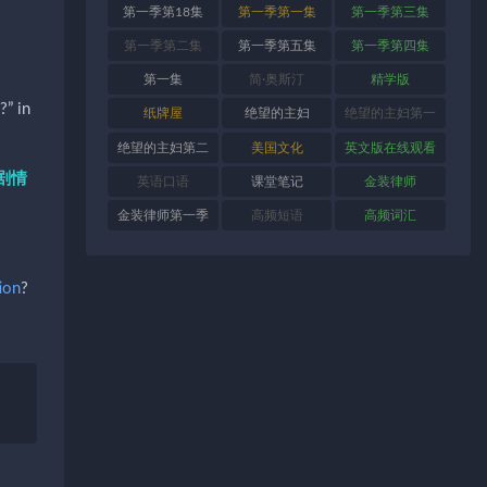
第一季第18集
第一季第一集
第一季第三集
第一季第二集
第一季第五集
第一季第四集
第一集
简·奥斯汀
精学版
” in
纸牌屋
绝望的主妇
绝望的主妇第一
季
绝望的主妇第二
美国文化
英文版在线观看
剧情
季
英语口语
课堂笔记
金装律师
金装律师第一季
高频短语
高频词汇
ion
?