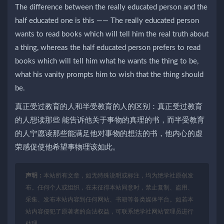
The difference between the really educated person and the
half educated one is this —— The really educated person
wants to read books which will tell him the real truth about
a thing, whereas the half educated person prefers to read
books which will tell him what he wants the thing to be,
what his vanity prompts him to wish that the thing should
be.
真正受过教育的人和半受教育的人的区别：真正受过教育
的人想读那些 能告诉他关于事物的真理的书，而半受教育
的人宁愿读那些能满足他对事物的想法的书，他内心的虚
荣感促使他希望事物理该如此。
声明：
本站所有文章，如无特殊说明或标注，均为绝学社原创发
布。任何个人或组织，在未征得本站同意时，禁止复制、盗用、
采集、发布本站内容到任何网站、书籍等各类媒体平台。如若本
站内容侵犯了原著者的合法权益，可联系绝学社网站管理员进行
处理。