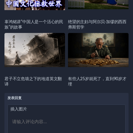
辜鸿铭讲”中国人是一个活心的民
绝望的主妇与阿尔贝·加缪的西西
族”的故事
弗斯哲学
君子不立危墙之下的地道英文翻
有些人25岁就死了，直到90岁才
译
埋
发表回复
插入图片