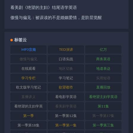
看美剧《绝望的主妇》结尾语学英语
傲慢与偏见：被误读的不是婚姻爱情，是阶层觉醒
标签云
MP3音频
TED演讲
亿万
傲慢与偏见
口语实战
商务英语
在线观看
地区切换
地道表达
学习专栏
学习笔记
实用短语
欧文版学习笔记
欲望都市
直播回放
直播讲义
看电影学英语
看绝望主妇学英语
看绝望的主妇学英
看美剧学英语
第11集
语
第一季
第一季第12集
第一季第17集
第一季第18集
第一季第一集
第一季第三集