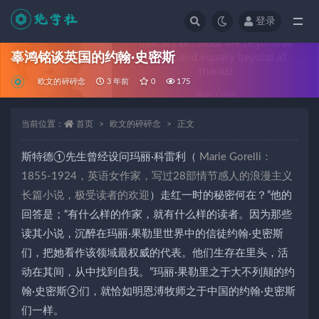
登录
全部
辜鸿铭谈英国的约翰·史密斯
欧文的碎碎念
3 年前
0
175
当前位置：
首页
欧文的碎碎念
正文
斯特德①先生曾经设问玛丽·科雷利（
Marie Gorelli：
1855-1924，英语女作家，写过28部情节感人的浪漫主义
长篇小说，极受读者的欢迎
）走红一时的秘密何在？”他的
回答是；“有什么样的作家，就有什么样的读者。因为那些
读其小说，沉醉在玛丽·果勒里世界中的信徒约翰·史密斯
们，把她看作该领域最权威的代表。他们生存在里头，活
动在其间，从中找到自我。”玛丽·果勒里之于大不列颠的约
翰·史密斯②们，就恰如明恩溥牧师之于中国的约翰·史密斯
们一样。