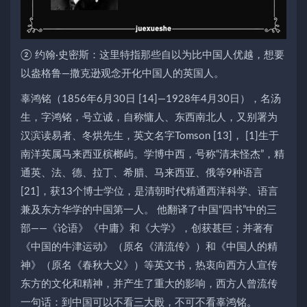
② 约翰·史密斯：这里特指那些自以为比中国人优越，想要
以盎格鲁—撒克逊观念开化中国人的英国人。
辜鸿铭（1856年6月30日 [14]—1928年4月30日），名汤
生，字鸿铭，号立诚，自称慵人、东西南北人，又别署为
汉滨读易者、冬烘先生，英文名字Tomson [13]， [1]生于
南洋英属马来西亚槟榔屿。学博中西，号称“清末怪杰”，精
通英、法、德、拉丁、希腊、马来西亚、俄等9种语言
[21]，获13个博士学位，是清朝时代精通西洋科学、语言
兼及东方华学的中国第一人。 他翻译了中国“四书”中的三
部——《论语》《中庸》和《大学》，创获甚巨；并著有
《中国的牛津运动》（原名《清流传》）和《中国人的精
神》（原名《春秋大义》）等英文书，热衷向西方人宣传
东方的文化和精神，并产生了重大的影响，西方人曾流传
一句话：到中国可以不看三大殿，不可不看辜鸿铭。