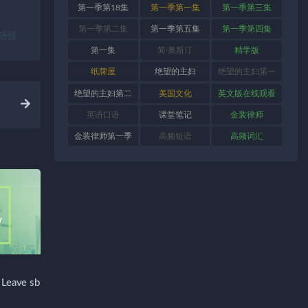
第一季第18集
第一季第一集
第一季第三集
第一季第二集
第一季第五集
第一季第四集
链接
第一集
简·奥斯汀
精学版
纸牌屋
绝望的主妇
绝望的主妇第一
季
绝望的主妇第二
美国文化
英文版在线观看
季
英语口语
课堂笔记
金装律师
金装律师第一季
高频短语
高频词汇
ave sb