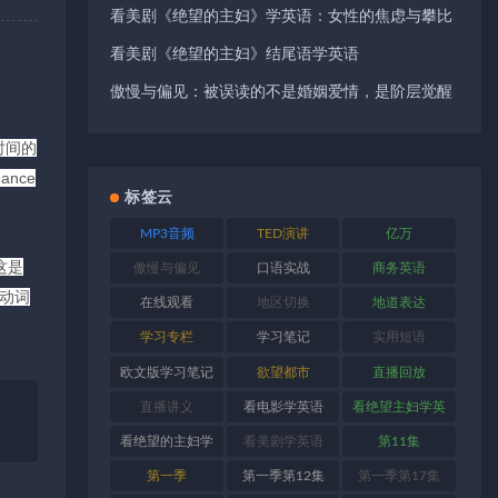
看美剧《绝望的主妇》学英语：女性的焦虑与攀比
看美剧《绝望的主妇》结尾语学英语
傲慢与偏见：被误读的不是婚姻爱情，是阶层觉醒
很长时间的
chance
标签云
MP3音频
TED演讲
亿万
，这是
傲慢与偏见
口语实战
商务英语
语动词
在线观看
地区切换
地道表达
学习专栏
学习笔记
实用短语
欧文版学习笔记
欲望都市
直播回放
直播讲义
看电影学英语
看绝望主妇学英
语
看绝望的主妇学
看美剧学英语
第11集
英语
第一季
第一季第12集
第一季第17集