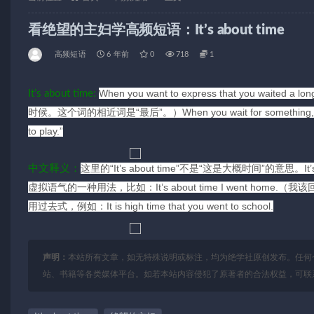
看绝望的主妇学高频短语：It’s about time
高频短语
6 年前
0
718
1
When you want to express that you waited 
It’s about time:
时候。这个词的相近词是“最后”。）When you wait for something, the ti
to play.”
这里的“It’s about time”不是“这是大概时间”的意思。It’
中文释义：
虚拟语气的一种用法，比如：It’s about time I went home.（
用过去式，例如：It is high time that you went to school.
声明：
本站所有文章，如无特殊说明或标注，均为绝学社原创发布。任何
站、书籍等各类媒体平台。如若本站内容侵犯了原著者的合法权益，可联