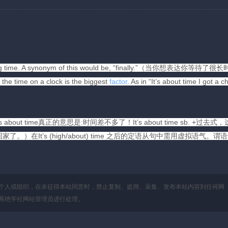
a long time. A synonym of this would be, “finally.”（当你想表达你等待了
me on a clock is the biggest
factor
. As in “It’s about time I got a 
s about time真正的意思是:时间差不多了！It’s about time sb. +过去式
我该回家了。）在It’s (high/about) time 之后的定语从句中需用虚拟语气。谓
个人或组织，在未征得本站同意时，禁止复制、盗用、采集、发布本站内容到任何网
系绝学社网站管理员进行处理。