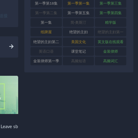
第一季第18集
第一季第一集
第一季第三集
第一季第二集
第一季第五集
第一季第四集
链接
第一集
简·奥斯汀
精学版
纸牌屋
绝望的主妇
绝望的主妇第一
季
绝望的主妇第二
美国文化
英文版在线观看
季
英语口语
课堂笔记
金装律师
金装律师第一季
高频短语
高频词汇
ave sb