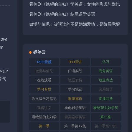
看美剧《绝望的主妇》学英语：女性的焦虑与攀比
看美剧《绝望的主妇》结尾语学英语
傲慢与偏见：被误读的不是婚姻爱情，是阶层觉醒
have
om
标签云
MP3音频
TED演讲
亿万
age
傲慢与偏见
口语实战
商务英语
有勇气
在线观看
地区切换
地道表达
学习专栏
学习笔记
实用短语
欧文版学习笔记
欲望都市
直播回放
直播讲义
看电影学英语
看绝望主妇学英
语
看绝望的主妇学
看美剧学英语
第11集
英语
第一季
第一季第12集
第一季第17集