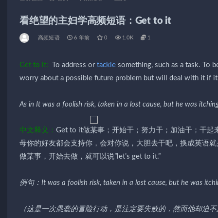
看绝望的主妇学高频短语：Get to it
高频短语
6 年前
0
1.0K
1
Get to it:
To address or
tackle
something, such as a task. To b
worry about a possible future problem but will deal with it if i
As in It was a foolish risk, taken in a lost cause, but he was itching
中文释义：
Get to it做某事；开始干；努力干；加油干
母你的好友都会支持你，会对你说，大胆去干吧，换成英语就是”g
做某事，开始去做，就可以说”let’s get to it.”
例句：It was a foolish risk, taken in a lost cause, but he was itchin
（这是一次愚蠢的冒险行动，是注定要失败的，然而他却迫不