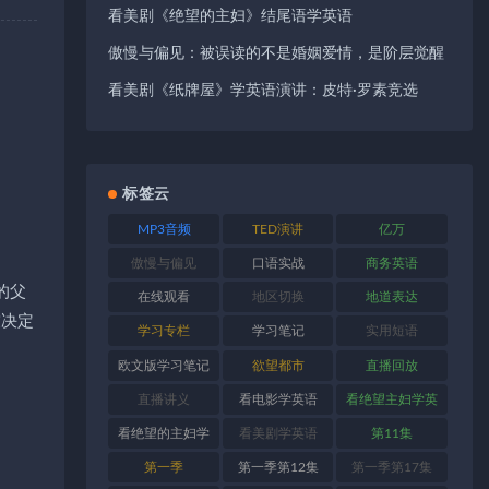
看美剧《绝望的主妇》结尾语学英语
傲慢与偏见：被误读的不是婚姻爱情，是阶层觉醒
看美剧《纸牌屋》学英语演讲：皮特·罗素竞选
标签云
MP3音频
TED演讲
亿万
傲慢与偏见
口语实战
商务英语
的父
在线观看
地区切换
地道表达
友决定
学习专栏
学习笔记
实用短语
欧文版学习笔记
欲望都市
直播回放
直播讲义
看电影学英语
看绝望主妇学英
语
看绝望的主妇学
看美剧学英语
第11集
英语
第一季
第一季第12集
第一季第17集