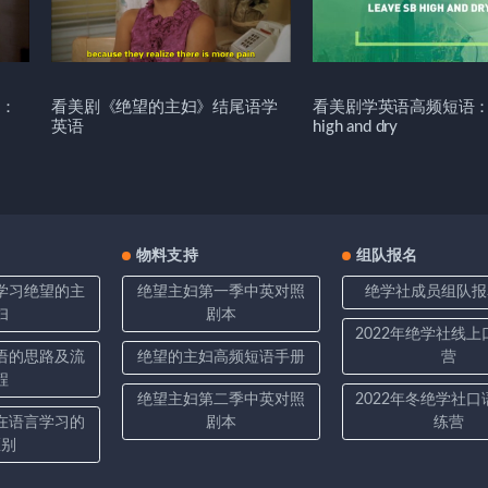
：
看美剧《绝望的主妇》结尾语学
看美剧学英语高频短语：Le
英语
high and dry
物料支持
组队报名
学习绝望的主
绝望主妇第一季中英对照
绝学社成员组队报
妇
剧本
2022年绝学社线
语的思路及流
绝望的主妇高频短语手册
营
程
绝望主妇第二季中英对照
2022年冬绝学社
在语言学习的
剧本
练营
区别