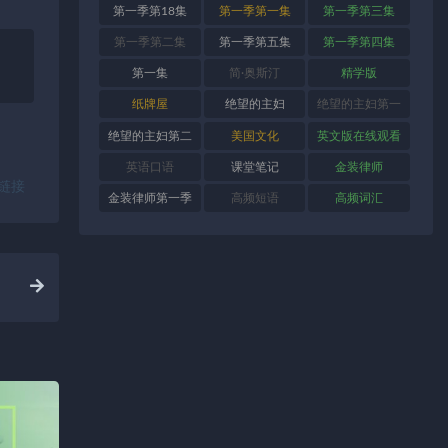
第一季第18集
第一季第一集
第一季第三集
第一季第二集
第一季第五集
第一季第四集
第一集
简·奥斯汀
精学版
纸牌屋
绝望的主妇
绝望的主妇第一
季
绝望的主妇第二
美国文化
英文版在线观看
季
英语口语
课堂笔记
金装律师
链接
金装律师第一季
高频短语
高频词汇