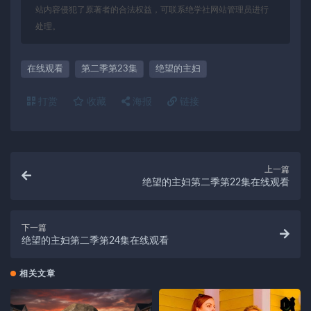
站内容侵犯了原著者的合法权益，可联系绝学社网站管理员进行
处理。
在线观看
第二季第23集
绝望的主妇
打赏
收藏
海报
链接
上一篇
绝望的主妇第二季第22集在线观看
下一篇
绝望的主妇第二季第24集在线观看
相关文章