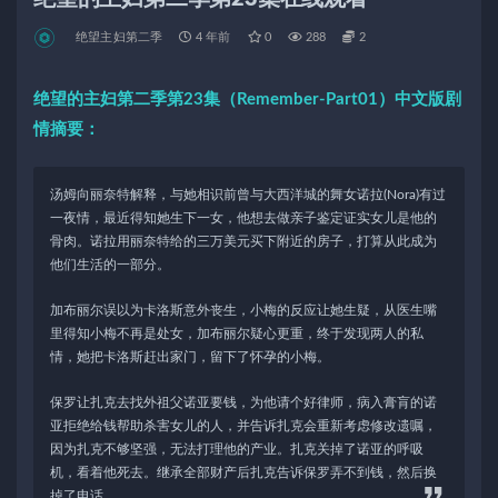
绝望主妇第二季
4 年前
0
288
2
绝望的主妇第二季第23集（Remember-Part01）中文版剧
情摘要：
汤姆向丽奈特解释，与她相识前曾与大西洋城的舞女诺拉(Nora)有过
一夜情，最近得知她生下一女，他想去做亲子鉴定证实女儿是他的
骨肉。诺拉用丽奈特给的三万美元买下附近的房子，打算从此成为
他们生活的一部分。
加布丽尔误以为卡洛斯意外丧生，小梅的反应让她生疑，从医生嘴
里得知小梅不再是处女，加布丽尔疑心更重，终于发现两人的私
情，她把卡洛斯赶出家门，留下了怀孕的小梅。
保罗让扎克去找外祖父诺亚要钱，为他请个好律师，病入膏肓的诺
亚拒绝给钱帮助杀害女儿的人，并告诉扎克会重新考虑修改遗嘱，
因为扎克不够坚强，无法打理他的产业。扎克关掉了诺亚的呼吸
机，看着他死去。继承全部财产后扎克告诉保罗弄不到钱，然后换
掉了电话。