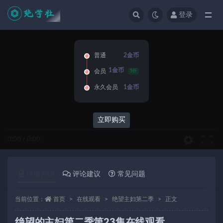
登录
全部
普通
2金币
1金币
会员
5折
永久会员
1金币
立即购买
0:00
/
0:00
详情介绍
评论建议
常见问题
当前位置：
首页
在线观看
绝望主妇第二季
正文
绝望的主妇第二季第23集在线观看