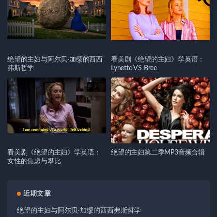
绝望的主妇与阿尔贝·加缪的西西
看美剧《绝望的主妇》学英语：
弗斯哲学
Lynette VS Bree
看美剧《绝望的主妇》学英语：
绝望的主妇第二季MP3音频合辑
女性的焦虑与攀比
近期文章
绝望的主妇与阿尔贝·加缪的西西弗斯哲学