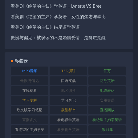
看美剧《绝望的主妇》学英语：Lynette VS Bree
看美剧《绝望的主妇》学英语：女性的焦虑与攀比
看美剧《绝望的主妇》结尾语学英语
傲慢与偏见：被误读的不是婚姻爱情，是阶层觉醒
标签云
MP3音频
TED演讲
亿万
傲慢与偏见
口语实战
商务英语
在线观看
地区切换
地道表达
学习专栏
学习笔记
实用短语
欧文版学习笔记
欲望都市
直播回放
直播讲义
看电影学英语
看绝望主妇学英语
看绝望的主妇学英
看美剧学英语
第11集