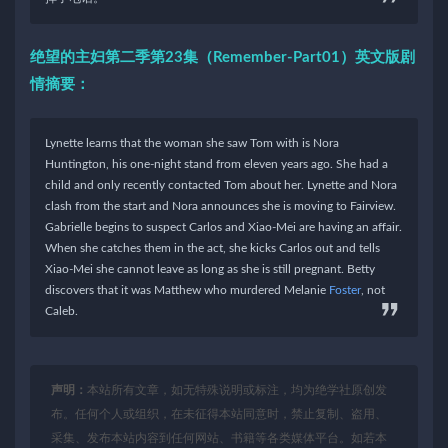
绝望的主妇第二季第23集（Remember-Part01）英文版剧
情摘要：
Lynette learns that the woman she saw Tom with is Nora
Huntington, his one-night stand from eleven years ago. She had a
child and only recently contacted Tom about her. Lynette and Nora
clash from the start and Nora announces she is moving to Fairview.
Gabrielle begins to suspect Carlos and Xiao-Mei are having an affair.
When she catches them in the act, she kicks Carlos out and tells
Xiao-Mei she cannot leave as long as she is still pregnant. Betty
discovers that it was Matthew who murdered Melanie
Foster
, not
Caleb.
声明：
本站所有文章，如无特殊说明或标注，均为绝学社原创发
布。任何个人或组织，在未征得本站同意时，禁止复制、盗用、
采集、发布本站内容到任何网站、书籍等各类媒体平台。如若本