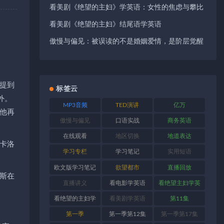
看美剧《绝望的主妇》学英语：女性的焦虑与攀比
看美剧《绝望的主妇》结尾语学英语
傲慢与偏见：被误读的不是婚姻爱情，是阶层觉醒
提到
标签云
外。
MP3音频
TED演讲
亿万
他再
傲慢与偏见
口语实战
商务英语
在线观看
地区切换
地道表达
卡洛
学习专栏
学习笔记
实用短语
欧文版学习笔记
欲望都市
直播回放
斯在
直播讲义
看电影学英语
看绝望主妇学英
语
看绝望的主妇学
看美剧学英语
第11集
英语
第一季
第一季第12集
第一季第17集