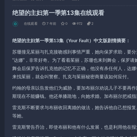
绝望的主妇第一季第13集在线观看
在线观看
7 年前
0
972
2
绝望的主妇第一季第13集（Your Fault）中文版剧情摘要：
苏珊撞见茱丽与扎克接吻感到事情严重，她向保罗求助，要分
“达娜”，非常好奇。为了看着茱丽，苏珊也来到舞会，保罗
舞会后保罗告诉扎克他的记忆不正确，他没有杀任何人，达娜
来找茱丽，就会叫警察。扎克与茱丽秘密商量该如何应付。
约翰的母亲以告发他们为威胁，要加布丽尔劝说儿子不要再作
斯现在不能赚钱。他还单膝跪地，向她求婚。加布丽尔把戒指
雷克斯不断要求与布丽收回离婚的做法，她告诉他自己想报复
等她。
雷克斯警告乔治，即使布丽和他有什么发展，也是利用他在报