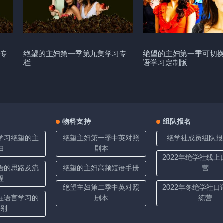
专
绝望的主妇第一季第九集学习专
绝望的主妇第一季可切
栏
语学习定制版
物料支持
组队报名
学习绝望的主
绝望主妇第一季中英对照
绝学社成员组队报
妇
剧本
2022年绝学社线
语的思路及流
绝望的主妇高频短语手册
营
程
绝望主妇第二季中英对照
2022年冬绝学社
在语言学习的
剧本
练营
区别