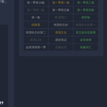
卧室。
第一季第18集
第一季第一集
第一季第三集
第一季第二集
第一季第五集
第一季第四集
第一集
简·奥斯汀
精学版
纸牌屋
绝望的主妇
绝望的主妇第一
季
绝望的主妇第二
美国文化
英文版在线观看
季
英语口语
课堂笔记
金装律师
金装律师第一季
高频短语
高频词汇