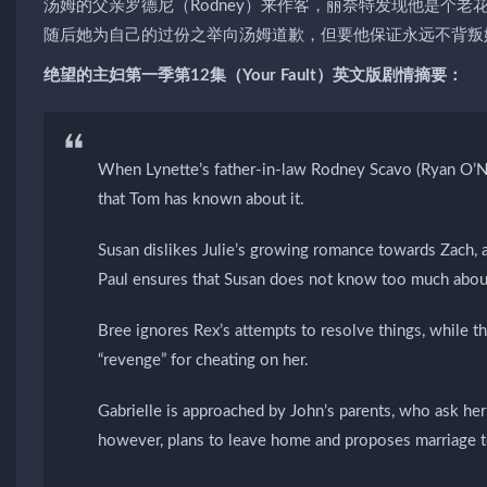
汤姆的父亲罗德尼（Rodney）来作客，丽奈特发现他是个
随后她为自己的过份之举向汤姆道歉，但要他保证永远不背叛
绝望的主妇第一季第12集（Your Fault）英文版剧情摘要：
When Lynette’s father-in-law Rodney Scavo (Ryan O’Neal
that Tom has known about it.
Susan dislikes Julie’s growing romance towards Zach, 
Paul ensures that Susan does not know too much about
Bree ignores Rex’s attempts to resolve things, while t
“revenge” for cheating on her.
Gabrielle is approached by John’s parents, who ask her 
however, plans to leave home and proposes marriage to 