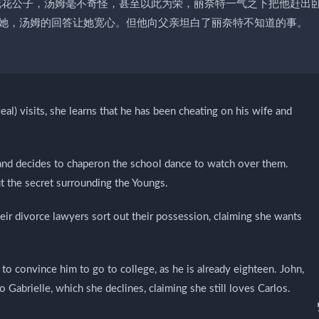
老花花公子，汤姆毫不奇怪，甚至以此为荣，丽奈特一气之下把他赶出
她，汤姆的回答让她宽心。但他向父亲坦白了丽奈特不知道的事。
) visits, she learns that he has been cheating on his wife and
and decides to chaperon the school dance to watch over them.
 the secret surrounding the Youngs.
heir divorce lawyers sort out their possession, claiming she wants
to convince him to go to college, as he is already eighteen. John,
Gabrielle, which she declines, claiming she still loves Carlos.