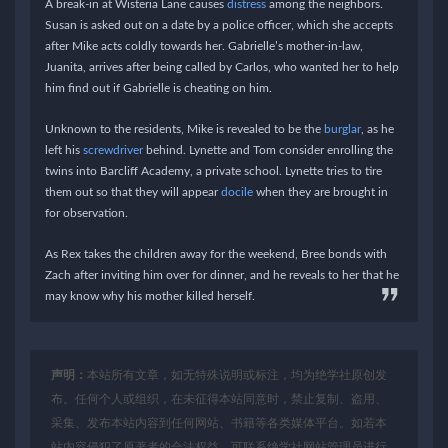
A break-in at Wisteria Lane causes
distress
among the neighbors.
Susan is asked out on a date by a police officer, which she accepts
after Mike acts coldly towards her. Gabrielle’s mother-in-law,
Juanita, arrives after being called by Carlos, who wanted her to help
him find out if Gabrielle is cheating on him.
Unknown to the residents, Mike is revealed to be the
burglar
, as he
left his
screwdriver
behind. Lynette and Tom consider enrolling the
twins into Barcliff Academy, a private school. Lynette tries to tire
them out so that they will appear
docile
when they are brought in
for observation.
As Rex takes the children away for the weekend, Bree bonds with
Zach after inviting him over for dinner, and he reveals to her that he
may know why his mother killed herself.
声明：
本站所有文章，如无特殊说明或标注，均为绝学社原创发
布。任何个人或组织，在未征得本站同意时，禁止复制、盗用、
采集、发布本站内容到任何网站、书籍等各类媒体平台。如若本
站内容侵犯了原著者的合法权益，可联系绝学社网站管理员进行