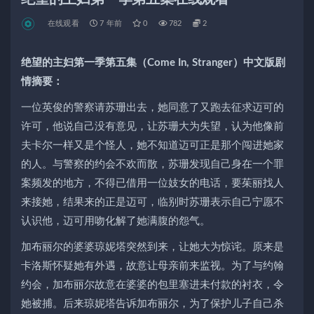
在线观看
7 年前
0
782
2
绝望的主妇第一季第五集（Come In, Stranger）中文版剧
情摘要：
一位英俊的警察请苏珊出去，她同意了又跑去征求迈可的
许可，他说自己没有意见，让苏珊大为失望，认为他像前
夫卡尔一样又是个怪人，她不知道迈可正是那个闯进她家
的人。与警察的约会不欢而散，苏珊发现自己身在一个罪
案频发的地方，不得已借用一位妓女的电话，要茱丽找人
来接她，结果来的正是迈可，临别时苏珊表示自己宁愿不
认识他，迈可用吻化解了她满腹的怨气。
加布丽尔的婆婆琼妮塔突然到来，让她大为惊诧。原来是
卡洛斯怀疑她有外遇，故意让母亲前来监视。为了与约翰
约会，加布丽尔故意在婆婆的包里塞进未付款的衬衣，令
她被捕。后来琼妮塔告诉加布丽尔，为了保护儿子自己杀