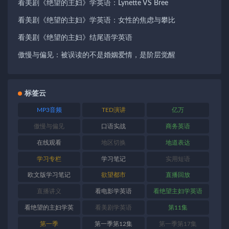
看美剧《绝望的主妇》学英语：Lynette VS Bree
看美剧《绝望的主妇》学英语：女性的焦虑与攀比
看美剧《绝望的主妇》结尾语学英语
傲慢与偏见：被误读的不是婚姻爱情，是阶层觉醒
标签云
MP3音频
TED演讲
亿万
傲慢与偏见
口语实战
商务英语
在线观看
地区切换
地道表达
学习专栏
学习笔记
实用短语
欧文版学习笔记
欲望都市
直播回放
直播讲义
看电影学英语
看绝望主妇学英语
看绝望的主妇学英
看美剧学英语
第11集
语
第一季
第一季第12集
第一季第17集