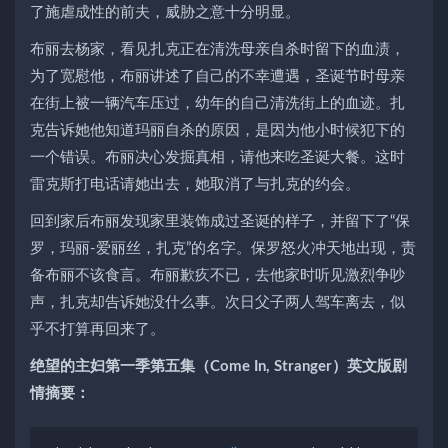
了施虐成性的前夫，威胁之意十分明显。
布丽去杨家，看见扎克正在清洗母亲自杀时留下的血渍，
为了宽慰他，布丽讲述了自己的不幸遭遇，圣诞节时母亲
在街上被一辆汽车压过，幼年的自己清洗街上的血迹。扎
克告诉她他知道玛丽自杀的原因，是因为他小时候犯下的
一个错误。布丽决心发掘真相，请他来吃圣诞大餐。这时
雷克斯打电话请她出去，她取消了与扎克的约会。
回到家后布丽发现家里装饰成过圣诞的样子，并留下了“保
罗，玛丽-爱丽丝，扎克”的名字。保罗怒火冲天地出现，责
备布丽不该食言。布丽歉疚不已，去他家时听见激烈争吵
声，扎克却告诉她没什么事。次日父子两人驾车离去，似
乎不打算再回来了。
绝望的主妇第一季第五集（Come In, Stranger）英文版剧
情摘要：