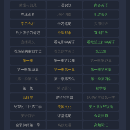
傲慢与偏见
口语实战
商务英语
在线观看
地区切换
地道表达
学习专栏
学习笔记
实用短语
欧文版学习笔记
欲望都市
直播回放
直播讲义
看电影学英语
看绝望主妇学英语
看绝望的主妇学英
看美剧学英语
第11集
语
第一季
第一季第12集
第一季第17集
第一季第18集
第一季第一集
第一季第三集
第一季第二集
第一季第五集
第一季第四集
第一集
简·奥斯汀
精学版
纸牌屋
绝望的主妇
绝望的主妇第一季
绝望的主妇第二季
美国文化
英文版在线观看
英语口语
课堂笔记
金装律师
金装律师第一季
高频短语
高频词汇