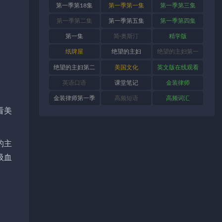
第一季第18集
第一季第一集
第一季第三集
第一季第二集
第一季第五集
第一季第四集
第一集
简·奥斯汀
精学版
纸牌屋
绝望的主妇
绝望的主妇第一
季
绝望的主妇第二
美国文化
英文版在线观看
季
英语口语
课堂笔记
金装律师
金装律师第一季
高频短语
高频词汇
看美
的主
吸血