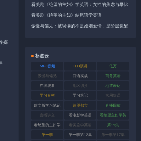
看美剧《绝望的主妇》学英语：女性的焦虑与攀比
看美剧《绝望的主妇》结尾语学英语
傲慢与偏见：被误读的不是婚姻爱情，是阶层觉醒
等媒
标签云
年
MP3音频
TED演讲
亿万
傲慢与偏见
口语实战
商务英语
在线观看
地区切换
地道表达
学习专栏
学习笔记
实用短语
欧文版学习笔记
欲望都市
直播回放
直播讲义
看电影学英语
看绝望主妇学英
语
看绝望的主妇学
看美剧学英语
第11集
英语
第一季
第一季第12集
第一季第17集