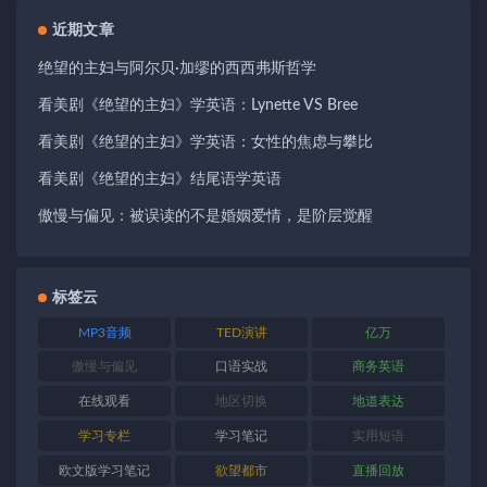
近期文章
绝望的主妇与阿尔贝·加缪的西西弗斯哲学
看美剧《绝望的主妇》学英语：Lynette VS Bree
看美剧《绝望的主妇》学英语：女性的焦虑与攀比
看美剧《绝望的主妇》结尾语学英语
傲慢与偏见：被误读的不是婚姻爱情，是阶层觉醒
标签云
MP3音频
TED演讲
亿万
傲慢与偏见
口语实战
商务英语
在线观看
地区切换
地道表达
学习专栏
学习笔记
实用短语
欧文版学习笔记
欲望都市
直播回放