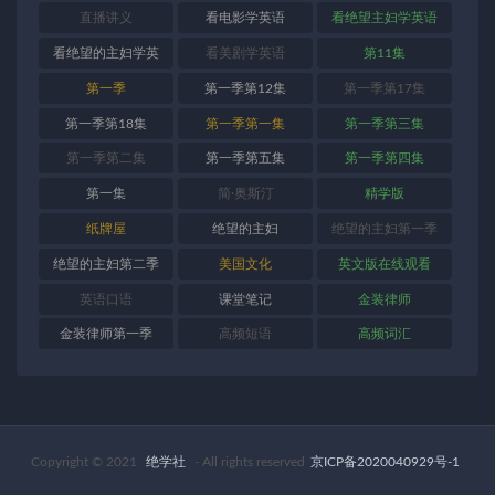
直播讲义
看电影学英语
看绝望主妇学英语
看绝望的主妇学英
看美剧学英语
第11集
语
第一季
第一季第12集
第一季第17集
第一季第18集
第一季第一集
第一季第三集
第一季第二集
第一季第五集
第一季第四集
第一集
简·奥斯汀
精学版
纸牌屋
绝望的主妇
绝望的主妇第一季
绝望的主妇第二季
美国文化
英文版在线观看
英语口语
课堂笔记
金装律师
金装律师第一季
高频短语
高频词汇
Copyright © 2021
绝学社
- All rights reserved
京ICP备2020040929号-1