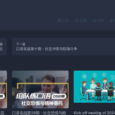
打赏
收藏
海报
篇
下一篇
狂
口语实战第十期：社交冲突与职场斗争
天花
口语实战第58期：社交恐惧与精
Kick-off meeting of 20