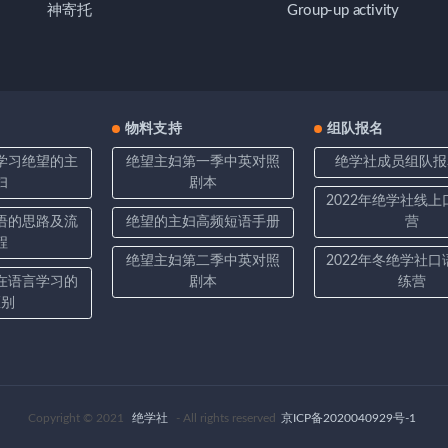
神寄托
Group-up activity
物料支持
组队报名
学习绝望的主
绝望主妇第一季中英对照
绝学社成员组队报
妇
剧本
2022年绝学社线
语的思路及流
绝望的主妇高频短语手册
营
程
绝望主妇第二季中英对照
2022年冬绝学社
在语言学习的
剧本
练营
区别
Copyright © 2021
绝学社
- All rights reserved
京ICP备2020040929号-1