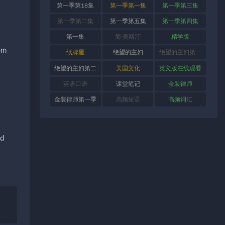
第一季第18集
第一季第一集
第一季第三集
第一季第二集
第一季第五集
第一季第四集
第一集
简·奥斯汀
精学版
em
纸牌屋
绝望的主妇
绝望的主妇第一
季
绝望的主妇第二
美国文化
英文版在线观看
季
英语口语
课堂笔记
金装律师
金装律师第一季
高频短语
高频词汇
ld