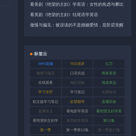
看美剧《绝望的主妇》学英语：女性的焦虑与攀比
看美剧《绝望的主妇》结尾语学英语
傲慢与偏见：被误读的不是婚姻爱情，是阶层觉醒
标签云
MP3音频
TED演讲
亿万
傲慢与偏见
口语实战
商务英语
在线观看
地区切换
地道表达
学习专栏
学习笔记
实用短语
欧文版学习笔记
欲望都市
直播回放
直播讲义
看电影学英语
看绝望主妇学英
语
看绝望的主妇学
看美剧学英语
第11集
英语
第一季
第一季第12集
第一季第17集