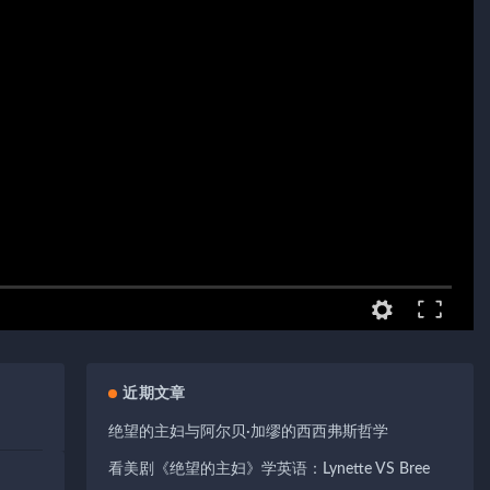
近期文章
绝望的主妇与阿尔贝·加缪的西西弗斯哲学
看美剧《绝望的主妇》学英语：Lynette VS Bree