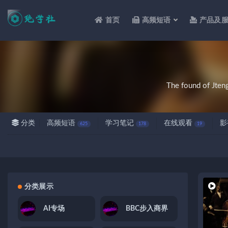
首页
高频短语
产品及
全部
The found of Jten
分类
高频短语
学习笔记
在线观看
影
625
178
19
分类展示
AI专场
BBC步入商界