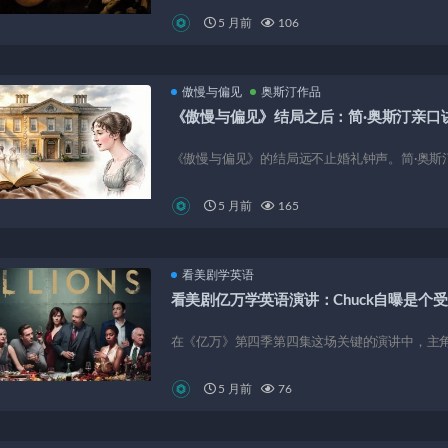
5 月前
106
傲慢与偏见
奥斯汀作品
《傲慢与偏见》结局之后：简·奥斯汀亲口
《傲慢与偏见》的结局远不止婚礼钟声。简·奥斯汀
5 月前
165
看美剧学英语
看美剧亿万学英语演讲：Chuck自曝是个
在《亿万》第四季第四集这场关键的演讲中，主角查克·罗兹
5 月前
76