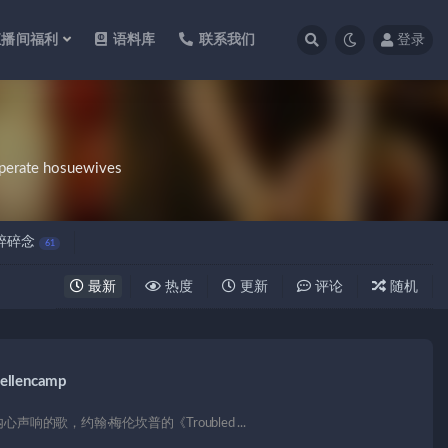
直播间福利
语料库
联系我们
登录
sperate hosuewives
碎碎念
61
最新
热度
更新
评论
随机
llencamp
的歌，约翰·梅伦坎普的《Troubled ...