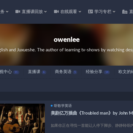
服务
直播课回放
在线观看
学习专栏
owenlee
glish and Juxueshe. The author of learning tv-shows by watching de
视中心
直播课
商务英语
经验分享
欧文的
11
6
5
14
听歌学英语
美剧亿万插曲《Troubled man》by John Me
如果你正在寻找一首能让人停下脚步、静静聆听内心声响