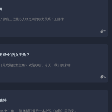
面
现了律所三位核心人物之间的权力关系：王牌律...
2
要成长”的女主角？
汀最成熟的女主角？ 欢迎收听。今天，我们要来聊...
6
略特
女主角——简·奥斯汀最后一本小说《劝导》里的安...