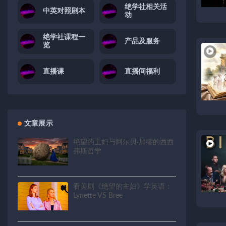
绝学社相关活
中英对照剧本
动
绝学社课程一
产品及服务
览
直播课
直播间福利
文章展示
绝望的主妇与阿尔贝·加缪的西西
弗斯哲学
看美剧《绝望的主妇》学英语：
Lynette VS Bree