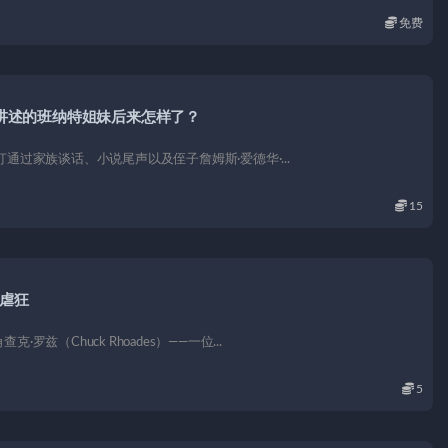
免费
讲述的班纳特姐妹后来怎样了？
通过家族谈话、小说尾声以及侄子詹姆斯·爱德华·...
15
受虐狂
（Chuck Rhoades）——一位...
5