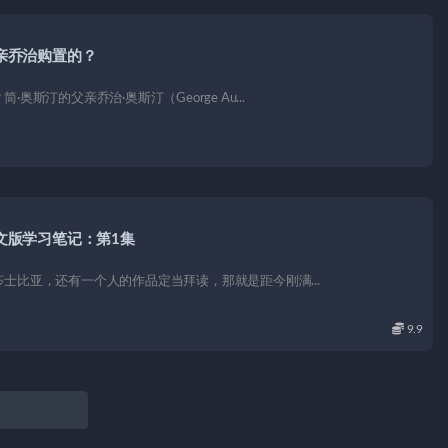
亲乔治购置的？
汀的父亲乔治·奥斯汀（George Au...
文版学习笔记：第1集
士比亚，还有一个人的作品定当拜读，那就是距今刚满...
9.9