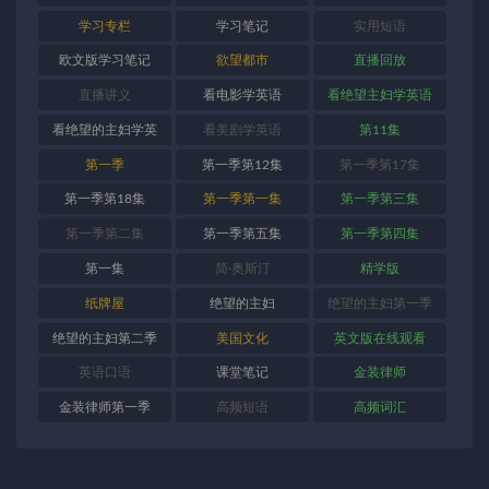
学习专栏
学习笔记
实用短语
欧文版学习笔记
欲望都市
直播回放
直播讲义
看电影学英语
看绝望主妇学英语
看绝望的主妇学英
看美剧学英语
第11集
语
第一季
第一季第12集
第一季第17集
第一季第18集
第一季第一集
第一季第三集
第一季第二集
第一季第五集
第一季第四集
第一集
简·奥斯汀
精学版
纸牌屋
绝望的主妇
绝望的主妇第一季
绝望的主妇第二季
美国文化
英文版在线观看
英语口语
课堂笔记
金装律师
金装律师第一季
高频短语
高频词汇