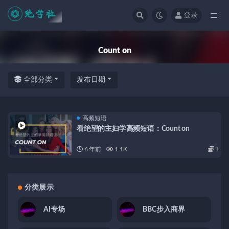
登录
全部
Count on
全部分类
发布日期
高频短语
看绝望的主妇学高频短语：Count on
6 年前
1.1K
1
分类展示
AI专场
BBC步入商界