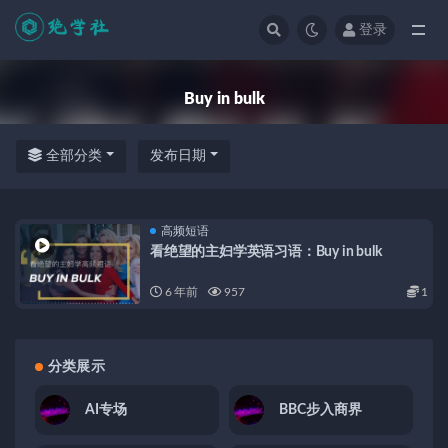
登录
全部
Buy in bulk
全部分类
发布日期
高频短语
看绝望的主妇学英语习语：Buy in bulk
6 年前
957
1
分类展示
AI专场
BBC步入商界