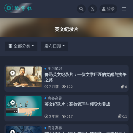
登录
全部
英文纪录片
全部分类
发布日期
学习笔记
鲁迅英文纪录片：一位文学巨匠的觉醒与抗争
之路
7 月前
122
6
商务高界
英文纪录片：高效管理与领导力养成
3 年前
517
0.1
商务高界