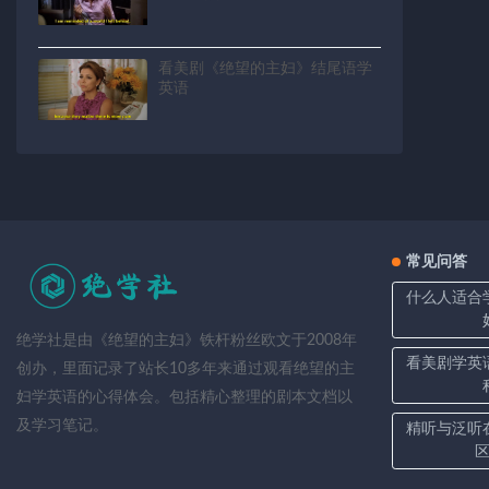
看美剧《绝望的主妇》结尾语学
英语
常见问答
什么人适合
绝学社是由《绝望的主妇》铁杆粉丝欧文于2008年
看美剧学英
创办，里面记录了站长10多年来通过观看绝望的主
妇学英语的心得体会。包括精心整理的剧本文档以
及学习笔记。
精听与泛听