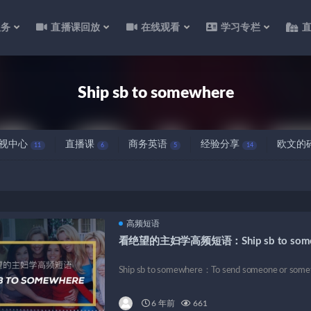
服务
直播课回放
在线观看
学习专栏
Ship sb to somewhere
视中心
直播课
商务英语
经验分享
欧文的
11
6
5
14
高频短语
看绝望的主妇学高频短语：Ship sb to some
Ship sb to somewhere：To send someone or somet
6 年前
661