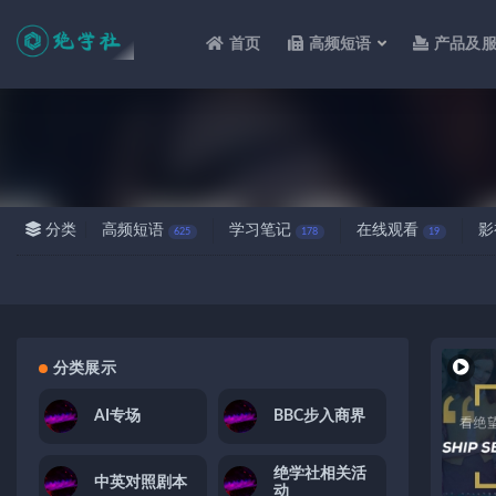
首页
高频短语
产品及
全部
分类
高频短语
学习笔记
在线观看
影
625
178
19
分类展示
AI专场
BBC步入商界
绝学社相关活
中英对照剧本
动