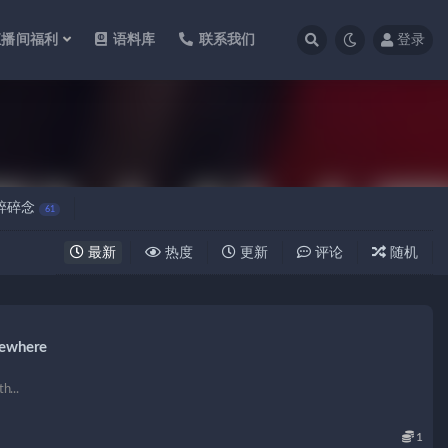
直播间福利
语料库
联系我们
登录
碎碎念
61
最新
热度
更新
评论
随机
where
h...
1