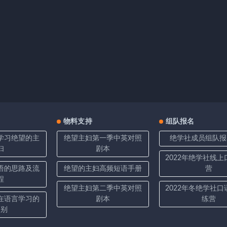
物料支持
组队报名
学习绝望的主
绝望主妇第一季中英对照
绝学社成员组队报
妇
剧本
2022年绝学社线
语的思路及流
绝望的主妇高频短语手册
营
程
绝望主妇第二季中英对照
2022年冬绝学社
在语言学习的
剧本
练营
区别