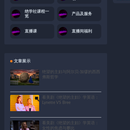
绝学社课程一
产品及服务
览
直播课
直播间福利
文章展示
绝望的主妇与阿尔贝·加缪的西西
弗斯哲学
看美剧《绝望的主妇》学英语：
Lynette VS Bree
看美剧《绝望的主妇》学英语：
女性的焦虑与攀比