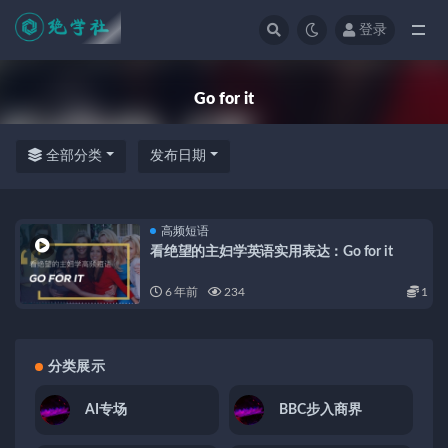
登录
全部
Go for it
全部分类
发布日期
高频短语
看绝望的主妇学英语实用表达：Go for it
6 年前
234
1
分类展示
AI专场
BBC步入商界