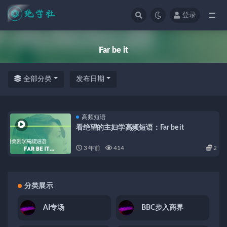
登录
全部
Far be it
全部分类
发布日期
高频短语
看绝望的主妇学高频短语：Far be it
3 年前
414
2
分类展示
AI专场
BBC步入商界